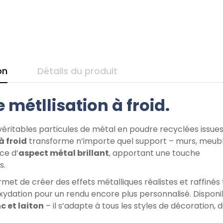
on
Détails du produit
 métllisation à froid.
véritables particules de métal en poudre recyclées issue
à froid
transforme n’importe quel support – murs, meubl
ce d’
aspect métal brillant
, apportant une touche
s.
met de créer des effets métalliques réalistes et raffinés
d’oxydation pour un rendu encore plus personnalisé. Dispon
nc et laiton
– il s’adapte à tous les styles de décoration, 