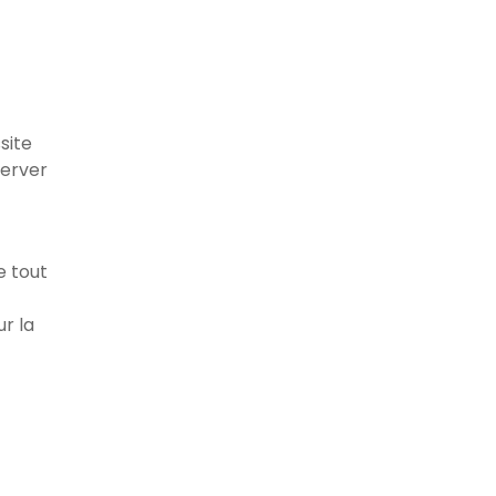
site
server
e tout
r la