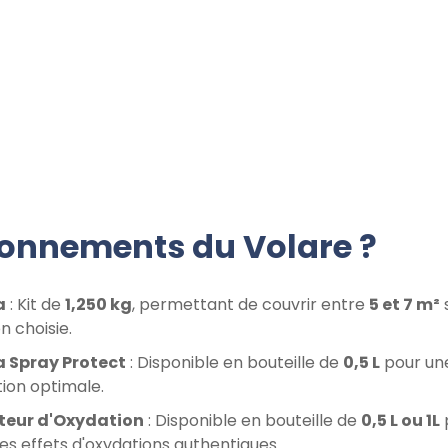
tionnements du Volare ?
a
: Kit de
1,250 kg
, permettant de couvrir entre
5 et 7 m²
on choisie.
 Spray Protect
: Disponible en bouteille de
0,5 L
pour un
ion optimale.
teur d'Oxydation
: Disponible en bouteille de
0,5 L ou 1L
es effets d'oxydations authentiques.