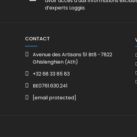
avoir accès à aux informations exclusi
d’experts Loggia.
CONTACT
Avenue des Artisans 51 Bt8 -7822
Ghislenghien (Ath)
+32 68 33 85 83
BE0761.630.241
[email protected]