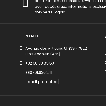
Restez informé et inscrivez-vous à no
avoir accès à aux informations exclusi
d’experts Loggia.
CONTACT
Avenue des Artisans 51 Bt8 -7822
Ghislenghien (Ath)
+32 68 33 85 83
BE0761.630.241
[email protected]