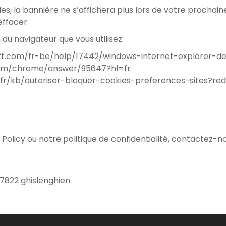
kies, la bannière ne s’affichera plus lors de votre prochain
effacer.
u navigateur que vous utilisez :
oft.com/fr-be/help/17442/windows-internet-explorer-
.com/chrome/answer/95647?hl=fr
g/fr/kb/autoriser-bloquer-cookies-preferences-sites?red
olicy ou notre politique de confidentialité, contactez-no
7822 ghislenghien