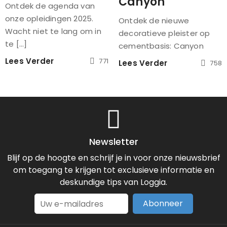
Canyon
Ontdek de agenda van
onze opleidingen 2025.
Ontdek de nieuwe
Wacht niet te lang om in
decoratieve pleister op
te [...]
cementbasis: Canyon
Lees Verder
771
Lees Verder
758
Newsletter
Blijf op de hoogte en schrijf je in voor onze nieuwsbrief
om toegang te krijgen tot exclusieve informatie en
deskundige tips van Loggia.
Abonneer